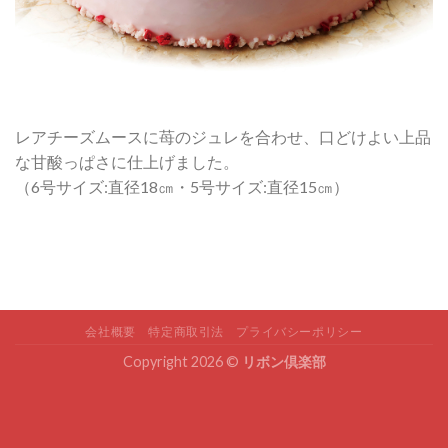
レアチーズムースに苺のジュレを合わせ、口どけよい上品
な甘酸っぱさに仕上げました。
（6号サイズ:直径18㎝・5号サイズ:直径15㎝）
会社概要
特定商取引法
プライバシーポリシー
Copyright 2026 ©
リボン倶楽部