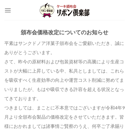
Skip
to
content
頒布会価格改定についてのお知らせ
平素はサンクドノア洋菓子頒布会をご愛顧いただき、誠に
ありがとうございます。
さて、昨今の原材料および包装資材等の高騰により生産コ
ストが大幅に上昇している中、私共としましては、これら
を吸収すべく生産効率の向上や運営コスト削減に努めてま
いりましたが、もはや吸収できる許容を超える状況となっ
てきております。
つきましては、まことに不本意ではございますが令和4年9
月より全頒布会製品の価格改定をさせていただきます。皆
様におかれましては諸事情ご賢察のうえ、何卒ご了承賜り